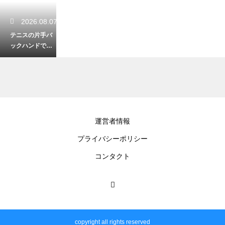
2026.08.07
テニスの片手バ
ックハンドでス
ピンを打つかけ
方！擦り上げる
スイング
2026.08.06
運営者情報
テニスのサーブ
プライバシーポリシー
の確率を上げる
コツ！ファース
コンタクト
トを入れて主導
権を握る
2026.08.06
テニスのメンタ
copyright all rights reserved