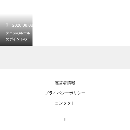
2026.08.08
テニスのルール
のポイントの呼
称！ラブやフィ
フティーンの数
え方と由来
2026.08.07
運営者情報
テニスのストロ
プライバシーポリシー
ークでステップ
インして打つ！
コンタクト
体重を乗せて威
力を出す