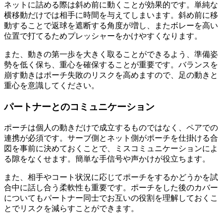
ネットに詰める際は斜め前に動くことが効果的です。単純な
横移動だけでは相手に時間を与えてしまいます。斜め前に移
動することで返球を遮断する角度が増し、またボレーを高い
位置で打てるためプレッシャーをかけやすくなります。
また、動きの第一歩を大きく取ることができるよう、準備姿
勢を低く保ち、重心を確保することが重要です。バランスを
崩す動きはポーチ失敗のリスクを高めますので、足の動きと
重心を意識してください。
パートナーとのコミュニケーション
ポーチは個人の動きだけで成立するものではなく、ペアでの
連携が必須です。サーブ側とネット側がポーチを仕掛ける合
図を事前に決めておくことで、ミスコミュニケーションによ
る隙をなくせます。簡単な手信号や声かけが役立ちます。
また、相手やコート状況に応じてポーチをするかどうかを試
合中に話し合う柔軟性も重要です。ポーチをした後のカバー
についてもパートナー同士でお互いの役割を理解しておくこ
とでリスクを減らすことができます。