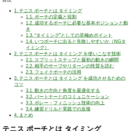
1.
テニス ポーチとは タイミング
1.1.
ポーチの定義と役割
1.2.
成功するポーチに必要な基本ポジションと動
き
1.3.
“タイミング”としての見極めポイント
1.4.
いつポーチに出ると失敗しやすいか（NGタ
イミング）
2.
テニス ポーチとは タイミング を使いこなす技術
2.1.
スプリットステップと最初の動きの瞬間
2.2.
相手のサーブやリターンの性質を読む
2.3.
フェイクポーチの活用
3.
テニス ポーチとは タイミング を成功させるための
コツ
3.1.
動きの方向と角度を最適化する
3.2.
パートナーとのコミュニケーション
3.3.
ボレー・フィニッシュ技術の向上
3.4.
練習ドリルと実践での反復
4.
まとめ
テニス ポーチとは タイミング