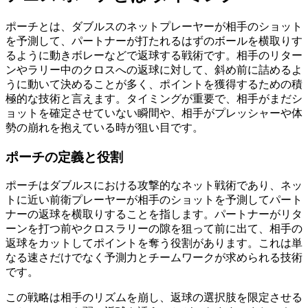
ポーチとは、ダブルスのネットプレーヤーが相手のショット
を予測して、パートナーが打たれるはずのボールを横取りす
るように動きボレーなどで返球する戦術です。相手のリター
ンやラリー中のクロスへの返球に対して、斜め前に詰めるよ
うに動いて決めることが多く、ポイントを獲得するための積
極的な技術と言えます。タイミングが重要で、相手がまだシ
ョットを確定させていない瞬間や、相手がプレッシャーや体
勢の崩れを抱えている時が狙い目です。
ポーチの定義と役割
ポーチはダブルスにおける攻撃的なネット戦術であり、ネッ
トに近い前衛プレーヤーが相手のショットを予測してパート
ナーの返球を横取りすることを指します。パートナーがリタ
ーンを打つ前やクロスラリーの隙を狙って前に出て、相手の
返球をカットしてポイントを奪う役割があります。これは単
なる速さだけでなく予測力とチームワークが求められる技術
です。
この戦略は相手のリズムを崩し、返球の選択肢を限定させる