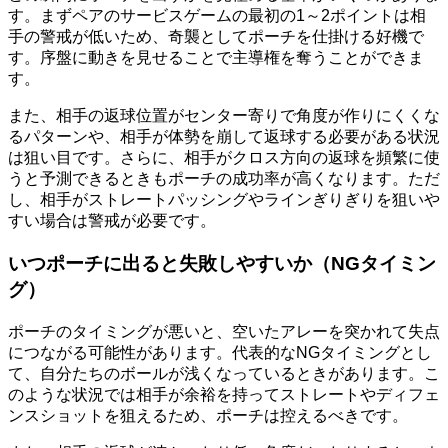
す。まずペアのサービスゲームの最初の1～2ポイントは相
手の警戒が低いため、奇襲としてポーチを仕掛ける好機で
す。序盤に動きを見せることで主導権を奪うことができま
す。
また、相手の返球位置がセンター寄りで角度が作りにくくな
るパターンや、相手が体勢を崩して返球する必要がある状況
は狙い目です。さらに、相手がクロス方向の返球を頻繁に使
うと予測できるときもポーチの成功率が高くなります。ただ
し、相手がストレートパッシングやラインぎりぎりを狙いや
すい場合は警戒が必要です。
いつポーチに出ると失敗しやすいか（NGタイミン
グ）
ポーチのタイミングが悪いと、空いたアレーを突かれて失点
につながる可能性があります。代表的なNGタイミングとし
て、自分たちのボールが浅くなっているときがあります。こ
のような状況では相手が余裕を持ってストレートやディフェ
ンスショットを狙えるため、ポーチは控えるべきです。