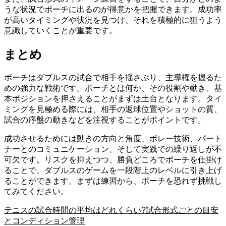
うな状況でポーチに出るのが得意かを把握できます。成功率
が高いタイミングや状況を見つけ、それを積極的に狙うよう
意識していくことが重要です。
まとめ
ポーチはダブルスの試合で相手を揺さぶり、主導権を握るた
めの強力な戦術です。ポーチとは何か、その役割や動き、基
本ポジションを押さえることがまずは土台となります。タイ
ミングを見極める際には、相手の返球位置やショットの質、
試合の序盤の動きなどを注視することがポイントです。
成功させるためには動きの方向と角度、ボレー技術、パート
ナーとのコミュニケーション、そして実践での繰り返しが不
可欠です。リスクを抑えつつ、勝負どころでポーチを仕掛け
ることで、ダブルスのゲームを一段階上のレベルに引き上げ
ることができます。まずは練習から、ポーチを恐れず挑戦し
てみてください。
テニスの試合時間の平均はどれくらい?試合形式ごとの目安
とコンディション管理