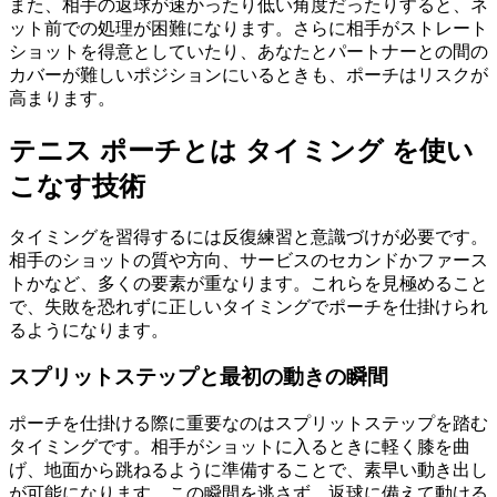
また、相手の返球が速かったり低い角度だったりすると、ネ
ット前での処理が困難になります。さらに相手がストレート
ショットを得意としていたり、あなたとパートナーとの間の
カバーが難しいポジションにいるときも、ポーチはリスクが
高まります。
テニス ポーチとは タイミング を使い
こなす技術
タイミングを習得するには反復練習と意識づけが必要です。
相手のショットの質や方向、サービスのセカンドかファース
トかなど、多くの要素が重なります。これらを見極めること
で、失敗を恐れずに正しいタイミングでポーチを仕掛けられ
るようになります。
スプリットステップと最初の動きの瞬間
ポーチを仕掛ける際に重要なのはスプリットステップを踏む
タイミングです。相手がショットに入るときに軽く膝を曲
げ、地面から跳ねるように準備することで、素早い動き出し
が可能になります。この瞬間を逃さず、返球に備えて動ける