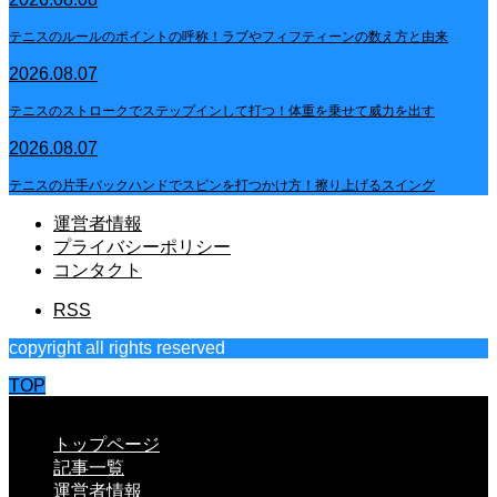
テニスのルールのポイントの呼称！ラブやフィフティーンの数え方と由来
2026.08.07
テニスのストロークでステップインして打つ！体重を乗せて威力を出す
2026.08.07
テニスの片手バックハンドでスピンを打つかけ方！擦り上げるスイング
運営者情報
プライバシーポリシー
コンタクト
RSS
copyright all rights reserved
TOP
CLOSE
トップページ
記事一覧
運営者情報