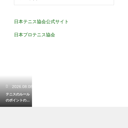
日本テニス協会公式サイト
日本プロテニス協会
2026.08.08
テニスのルール
のポイントの呼
称！ラブやフィ
フティーンの数
え方と由来