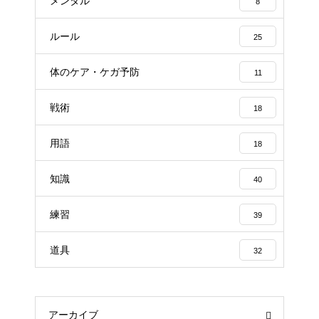
メンタル
8
ルール
25
体のケア・ケガ予防
11
戦術
18
用語
18
知識
40
練習
39
道具
32
アーカイブ