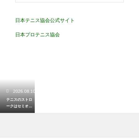
日本テニス協会公式サイト
日本プロテニス協会
2026.08.10
テニスのストロ
ークはセミオー
プンスタンス！
現代の主流とな
る構え方