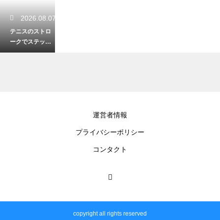
2026.08.07
テニスのストロ
ークでステップ
インして打つ！
体重を乗せて威
力を出す
2026.08.07
運営者情報
テニスの片手バ
プライバシーポリシー
ックハンドでス
ピンを打つかけ
コンタクト
方！擦り上げる
スイング
2026.08.06
テニスのサーブ
copyright all rights reserved