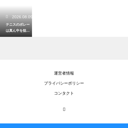
2026.08.09
テニスのボレー
は真ん中を狙う
のがセオリー！
ダブルスでの安
全なコース
2026.08.09
運営者情報
テニスのガット
プライバシーポリシー
はナイロンとポ
リで違いがあ
コンタクト
る？素材ごとの
特徴を比較
2026.08.08